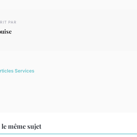
RIT PAR
ouise
rticles Services
 le même sujet