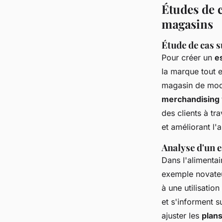
Études de c
magasins
Étude de cas s
Pour créer un
e
la marque tout e
magasin de mo
merchandising 
des clients à tr
et
améliorant
l'a
Analyse d'un e
Dans l'alimentair
exemple novateur
à une utilisation
et s'informent s
ajuster les
plans