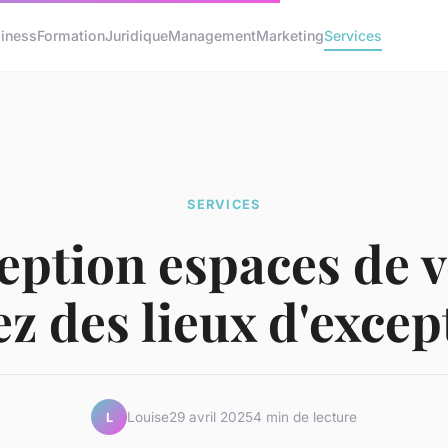
iness
Formation
Juridique
Management
Marketing
Services
SERVICES
ption espaces de v
ez des lieux d'excep
Louise
29 avril 2025
4 min de lecture
L