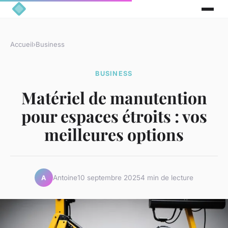
Accueil
›
Business
BUSINESS
Matériel de manutention
pour espaces étroits : vos
meilleures options
Antoine
10 septembre 2025
4 min de lecture
A