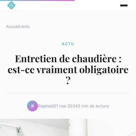
Accueil
›
Actu
ACTU
Entretien de chaudière :
est-ce vraiment obligatoire
?
Raphaël
21 mai 2024
3 min de lecture
R