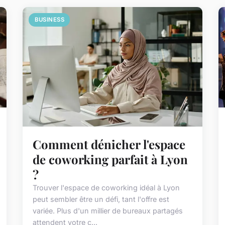
BUSINESS
Comment dénicher l'espace
de coworking parfait à Lyon
?
Trouver l'espace de coworking idéal à Lyon
peut sembler être un défi, tant l'offre est
variée. Plus d'un millier de bureaux partagés
attendent votre c...