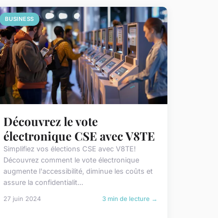
BUSINESS
Découvrez le vote
électronique CSE avec V8TE
Simplifiez vos élections CSE avec V8TE!
Découvrez comment le vote électronique
augmente l'accessibilité, diminue les coûts et
assure la confidentialit...
27 juin 2024
3 min de lecture →