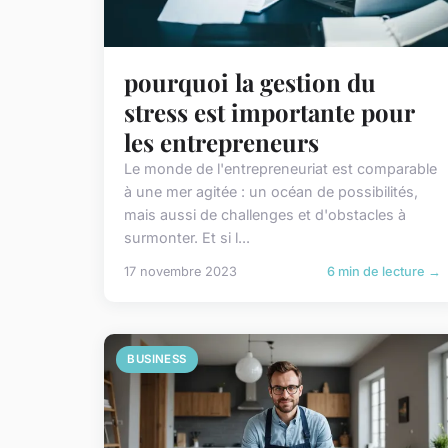
pourquoi la gestion du
stress est importante pour
les entrepreneurs
Le monde de l'entrepreneuriat est comparable
à une mer agitée : un océan de possibilités,
mais aussi de challenges et d'obstacles à
surmonter. Et si l...
17 novembre 2023
6 min de lecture →
BUSINESS