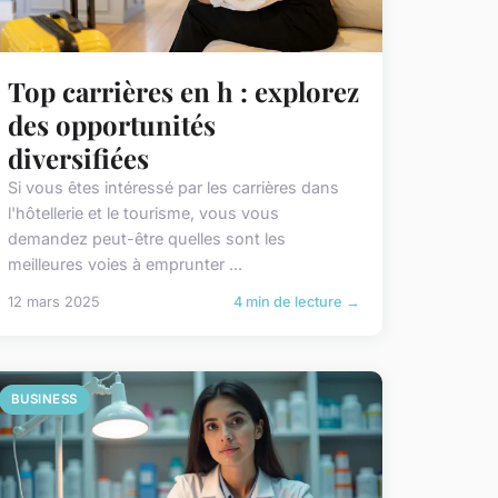
Top carrières en h : explorez
des opportunités
diversifiées
Si vous êtes intéressé par les carrières dans
l'hôtellerie et le tourisme, vous vous
demandez peut-être quelles sont les
meilleures voies à emprunter ...
12 mars 2025
4 min de lecture →
BUSINESS