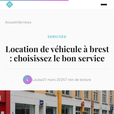
Accueil
›
Services
SERVICES
Location de véhicule à brest
: choisissez le bon service
Louise
21 mars 2025
7 min de lecture
L